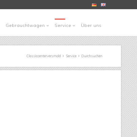
 überspringen
t
Gebrauchtwagen
Service
Über uns
Classiccenterversmold
Service
Durchsuchen
fe