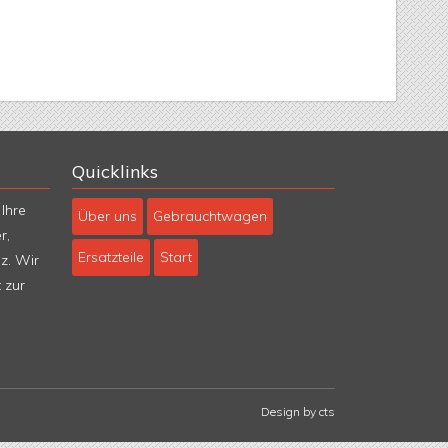
Quicklinks
Navigation
Ihre
Über uns
Gebrauchtwagen
überspringen
r,
Ersatzteile
Start
z. Wir
 zur
Design by
cts