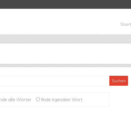
Navigation
Star
Suchbegrif
ionen
inde alle Wörter
finde irgendein Wort