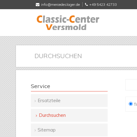
info@mercedeslager.de
+49 5423 42733
DURCHSUCHEN
Service
Ersatzteile
Opt
f
Navigation
Durchsuchen
überspringen
Sitemap